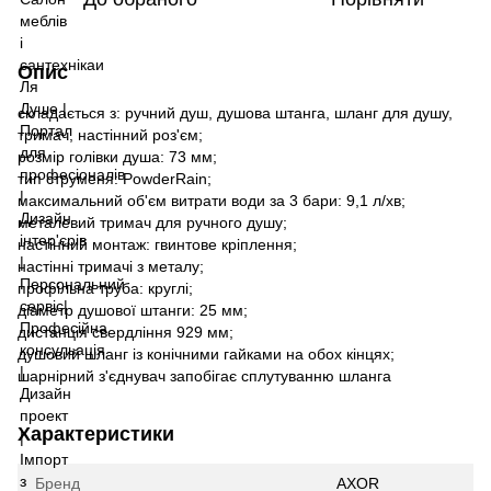
Опис
складається з: ручний душ, душова штанга, шланг для душу,
тримач, настінний роз'єм;
розмір голівки душа: 73 мм;
тип струменя: PowderRain;
максимальний об'єм витрати води за 3 бари: 9,1 л/хв;
металевий тримач для ручного душу;
настінний монтаж: гвинтове кріплення;
настінні тримачі з металу;
профільна труба: круглі;
діаметр душової штанги: 25 мм;
дистанція свердління 929 мм;
душовий шланг із конічними гайками на обох кінцях;
шарнірний з'єднувач запобігає сплутуванню шланга
Характеристики
Бренд
AXOR