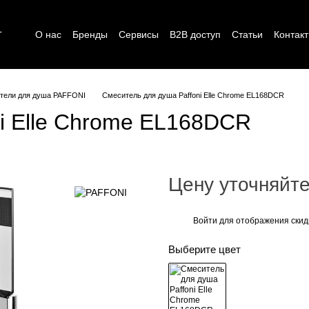
г
О нас
Бренды
Сервисы
B2B доступ
Статьи
Контак
тели для душа PAFFONI
Смеситель для душа Paffoni Elle Сhrome EL168DCR
i Elle Сhrome EL168DCR
Цену уточняйт
Войти для отображения скид
%
Выберите цвет