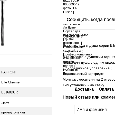
Сообщить, когда появ
Описание
Смеситель для душа серии Elle
покрытием.;
В комплекте с душевым гарнит
Лейка для душа с одним видом
Однорычажное управление.;
PAFFONI
Керамический картридж.;
Монтаж смесителя на 2 отверс
Elle Сhrome
Тип установки - на стену.
Доставка
Оплата
EL168DCR
Новый отзыв или комме
хром
прямоугольная