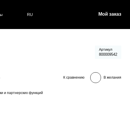
Мой заказ
ты
RU
Артикул
800009542
е
К сравнению
В желания
ки и партнерских функций