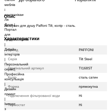
Опис
Змішувач для душу Paffoni Tilt, колір - сталь.
Характеристики
Бренд
PAFFONI
Серія
Tilt Steel
Оригінальний артикул
TI168ST
Колір
сталь сатин
Форма
прямокутна
Підключення фільтрованої води
Ні
Термостат
Ні