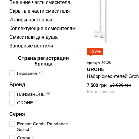
Внешние части смесителя
Скрытые части смесителя
Изливы настенные
Коплектующие к смесителям
Смесители для душа
Запорные вентили
−53%
Страна регистрации
Артикул: 89128
бренда
GROHE
32
Германия
Набор смесителей Groh
Бренд
7 500 грн
15 930 грн
Нет в наличии
46
HANSGROHE
13
GROHE
Серия
Ecostat Combi Raindance
2
Select
6
Croma