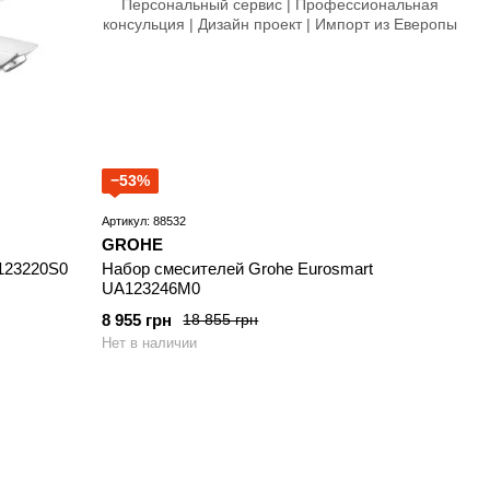
−53%
Артикул: 88532
GROHE
123220S0
Набор смесителей Grohe Eurosmart
UA123246M0
8 955 грн
18 855 грн
Нет в наличии