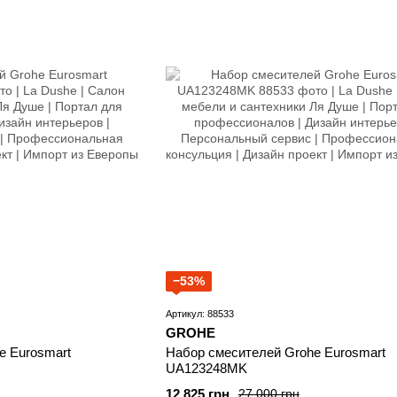
−53%
Артикул: 88533
GROHE
e Eurosmart
Набор смесителей Grohe Eurosmart
UA123248МK
12 825 грн
27 000 грн