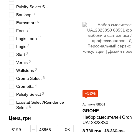
1
Pulsify Select S
3
Bauloop
6
Eurosmart
1
Focus
11
Logis Loop
3
Logis
3
Start
2
Vernis
2
Wallstoris
6
Croma Select
4
Crometta
−52%
2
Pulsify Select
Ecostat Select/Raindance
Артикул: 88531
6
Select
GROHE
Набор смесителей Groh
Цена, грн
UA123238S0
От Цена, грн
До Цена, грн
OK
8 730 грн
18 360 грн