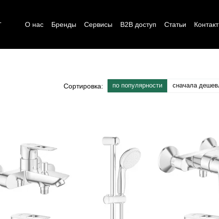
г
О нас
Бренды
Сервисы
B2B доступ
Статьи
Контак
по популярности
сначала дешев
Сортировка: