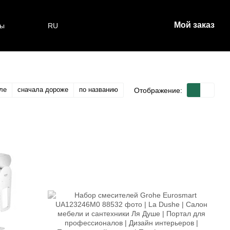
Мой заказ
ты
RU
ле
сначала дороже
по названию
Отображение: