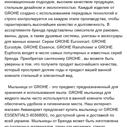
инновационным подходом, высоким качеством продукции,
стильным дизайном и экологичностью. Каждый изделие от
GROHE создано с использованием передовых технологий и
строго контролируется на каждом этапе производства, чтобы
гарантировать высочайшее качество и долговечность. В
ассортименте бренда представлены смесители для раковин,
ванны, душа, а также душевые системы, унитазы и аксессуары
для ванных комнат. Серии GROHE Eurosmart, GROHE
Eurostyle, GROHE Essence, GROHE Rainshower и GROHE
Euphoria входят в число самых популярных и известных серий
бренда. Приобретая сантехнику GROHE , вы можете быть
уверены в том, что получите продукт высочайшего качества,
который прослужит долгие годы и придаст вашей ванной
комнате стильный и элегантный вид.
Мыльница от GROHE - это предмет, предназначенный для
хранения и использования мыла. GROHE мыльница для
жидкого мыла часто используется в ванной комнате чтобы
обеспечить удобное и гигиеничное места. Наш интернет-
магазин Аквамаркет предлагает купить мыльницу от GROHE
ESSENTIALS 40368001, по доступной цене и доставкой по
всей украине. Мыльницы от Бренда может быть изготовлена
из различных материалов, таких как керамика, стекло,