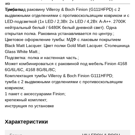
Тумба под раковину Villeroy & Boch Finion (G111HFPD) с 2
выдвижными отделениями с противоскользящим ковриком и с
LED-подсветкой (1x LED / 2,3Вт. 2x LED / 4,2Вт. A-A++. 2700K
нейтральный белый / 6480K белый дневной свет). Одна
открытая полка. Раковина устанавливается по центру.;
Цветовое оформление тумбы: МДФ с лаковым покрытием
Black Matt Lacquer. Цвет полки Gold Matt Lacquer. Столешница
Glass White Matt.;
Подсветка: полка и настенная часть.;
Может комбинироваться с раковиной под мебель Finion 4168
6G/6L/6C, 4168 8G/8L/8C;
Комплектация тумбы Villeroy & Boch Finion G111HFPD;
тумба с 2 выдвижными отделениями с противоскользящим
ковриком;
1 пакет с аксессуарами Finion;
крепежный комплект;
инструкция по установке
Характеристики