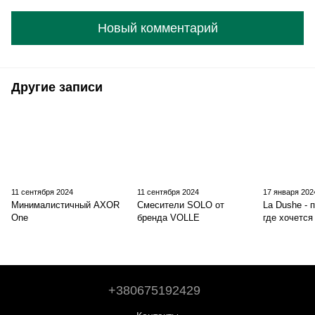
Новый комментарий
Другие записи
11 сентября 2024
11 сентября 2024
17 января 202
Минималистичный AXOR
Смесители SOLO от
La Dushe - 
One
бренда VOLLE
где хочется
+380675192429