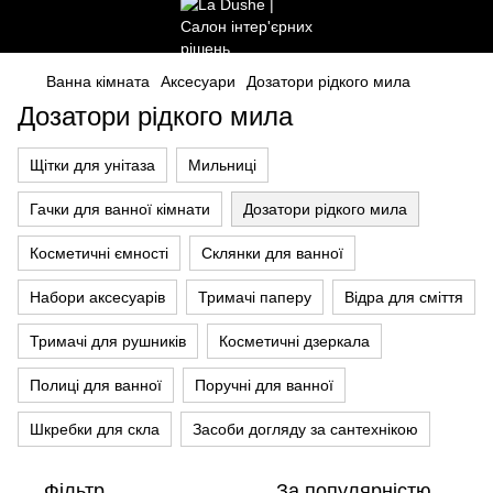
Ванна кімната
Аксесуари
Дозатори рідкого мила
Дозатори рідкого мила
Щітки для унітаза
Мильниці
Гачки для ванної кімнати
Дозатори рідкого мила
Косметичні ємності
Склянки для ванної
Набори аксесуарів
Тримачі паперу
Відра для сміття
Тримачі для рушників
Косметичні дзеркала
Полиці для ванної
Поручні для ванної
Шкребки для скла
Засоби догляду за сантехнікою
Фільтр
За популярністю