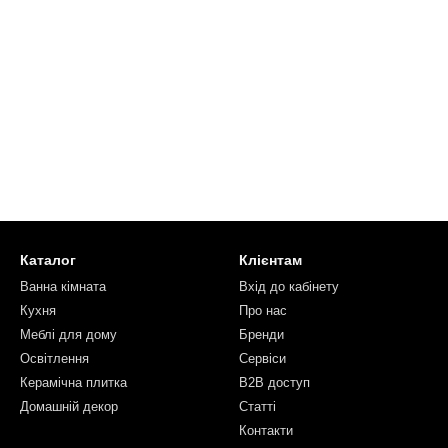
Каталог
Клієнтам
Ванна кімната
Вхід до кабінету
Кухня
Про нас
Меблі для дому
Бренди
Освітлення
Сервіси
Керамічна плитка
B2B доступ
Домашній декор
Статті
Контакти