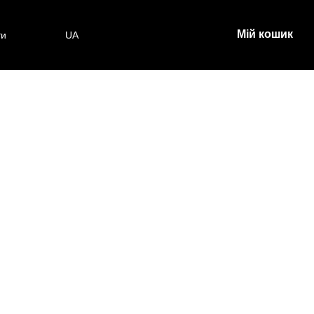
Мій кошик
ти
UA