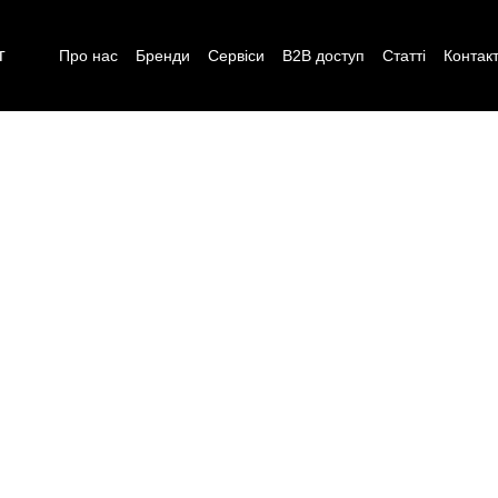
г
Про нас
Бренди
Сервіси
B2B доступ
Статті
Контак