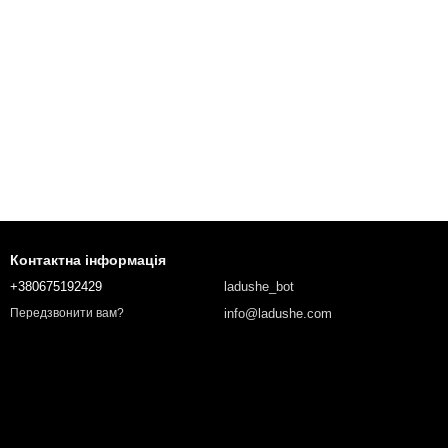
Контактна інформація
+380675192429
ladushe_bot
info@ladushe.com
Передзвонити вам?