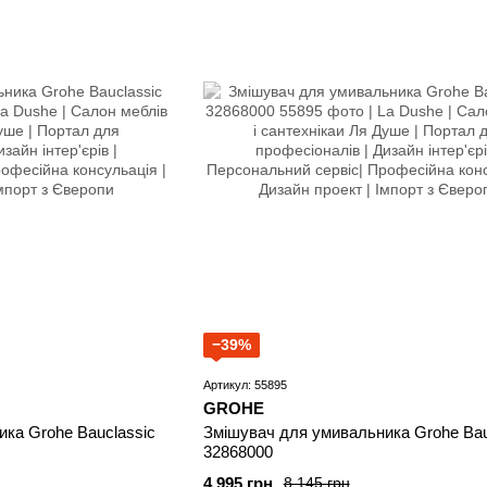
−39%
Артикул: 55895
GROHE
ка Grohe Bauclassic
Змішувач для умивальника Grohe Bau
32868000
4 995 грн
8 145 грн