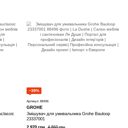
−39%
Артикул: 88496
GROHE
classic
Змішувач для умивальника Grohe Bauloop
23337001
2 970 грн
4 860 грн