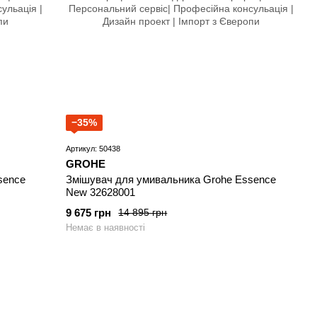
−35%
Артикул: 50438
GROHE
sence
Змішувач для умивальника Grohe Essence
New 32628001
9 675 грн
14 895 грн
Немає в наявності