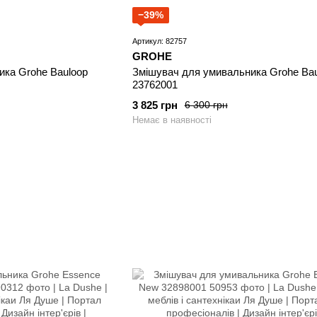
−39%
Артикул: 82757
GROHE
ика Grohe Bauloop
Змішувач для умивальника Grohe Bau
23762001
3 825 грн
6 300 грн
Немає в наявності