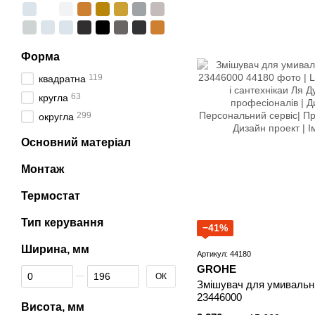
Форма
119
квадратна
63
кругла
299
округла
Основний матеріал
Монтаж
Термостат
Тип керування
−41%
Ширина, мм
Артикул: 44180
GROHE
Від Ширина, мм
До Ширина, мм
ОК
Змішувач для умивальн
23446000
Висота, мм