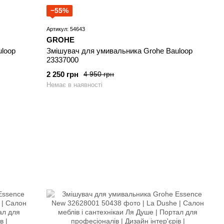
−55%
Артикул: 54643
GROHE
loop
Змішувач для умивальника Grohe Bauloop
23337000
2 250 грн
4 950 грн
Немає в наявності