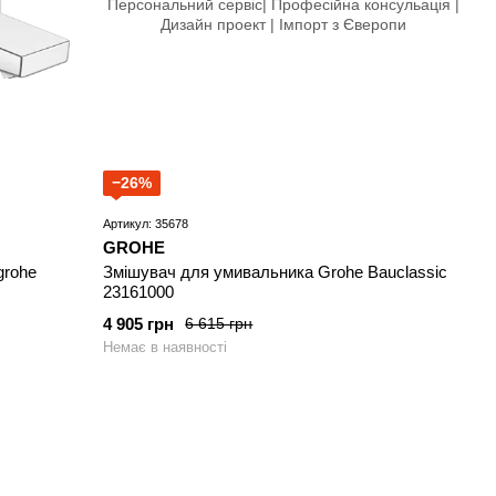
−26%
Артикул: 35678
GROHE
grohe
Змішувач для умивальника Grohe Bauclassic
23161000
4 905 грн
6 615 грн
Немає в наявності