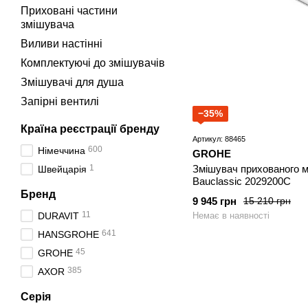
Приховані частини
змішувача
Виливи настінні
Комплектуючі до змішувачів
Змішувачі для душа
Запірні вентилі
−35%
Країна реєстрації бренду
Артикул: 88465
600
Німеччина
GROHE
Змішувач прихованого 
1
Швейцарія
Bauclassic 2029200С
Бренд
9 945 грн
15 210 грн
11
Немає в наявності
DURAVIT
641
HANSGROHE
45
GROHE
385
AXOR
Серія