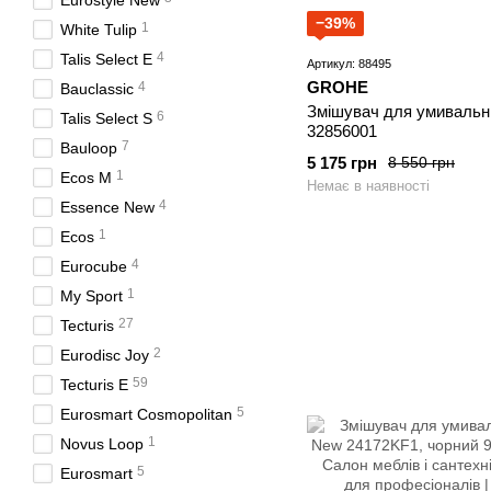
Eurostyle New
−39%
1
White Tulip
4
Talis Select E
Артикул: 88495
GROHE
4
Bauclassic
Змішувач для умивальн
6
Talis Select S
32856001
7
Bauloop
5 175 грн
8 550 грн
1
Ecos M
Немає в наявності
4
Essence New
1
Ecos
4
Eurocube
1
My Sport
27
Tecturis
2
Eurodisc Joy
59
Tecturis E
5
Eurosmart Cosmopolitan
1
Novus Loop
5
Eurosmart