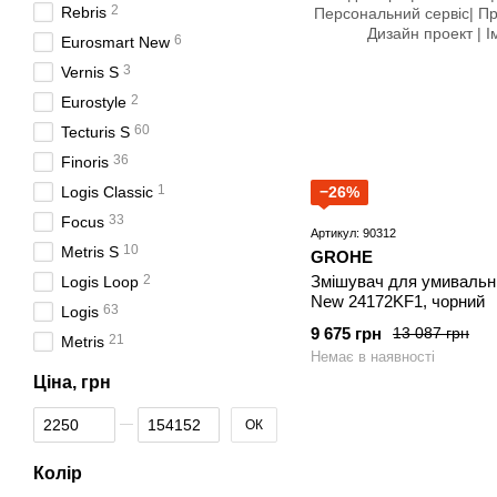
2
Rebris
6
Eurosmart New
3
Vernis S
2
Eurostyle
60
Tecturis S
36
Finoris
1
−26%
Logis Classic
33
Focus
Артикул: 90312
10
Metris S
GROHE
Змішувач для умивальн
2
Logis Loop
New 24172KF1, чорний
63
Logis
9 675 грн
13 087 грн
21
Metris
Немає в наявності
Ціна, грн
Від Ціна, грн
До Ціна, грн
ОК
Колір