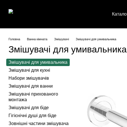
Перейти до основного контенту
Катало
Головна
Ванна кімната
Змішувачі
Змішувачі для умивальника
Змішувачі для умивальника
Змішувачі для умивальника
Змішувачі для кухні
Набори змішувачів
Змішувачі для ванни
Змішувачі прихованого
монтажа
Змішувачі для біде
Гігієнічні душі для біде
Зовнішні частини змішувача