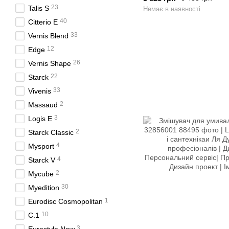
23
Talis S
Немає в наявності
40
Citterio E
33
Vernis Blend
12
Edge
26
Vernis Shape
22
Starck
33
Vivenis
2
Massaud
3
Logis E
2
Starck Classic
4
Mysport
4
Starck V
2
Mycube
30
Myedition
1
Eurodisc Cosmopolitan
10
C.1
3