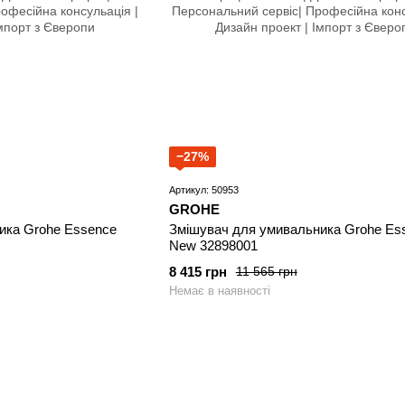
−27%
Артикул: 50953
GROHE
ика Grohe Essence
Змішувач для умивальника Grohe Es
New 32898001
8 415 грн
11 565 грн
Немає в наявності