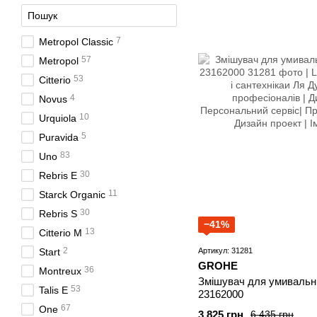
7
Metropol Classic
57
Metropol
53
Citterio
4
Novus
10
Urquiola
5
Puravida
83
Uno
30
Rebris E
11
Starck Organic
30
Rebris S
−41%
13
Citterio M
2
Артикул: 31281
Start
GROHE
36
Montreux
Змішувач для умивальни
53
Talis E
23162000
67
One
3 825 грн
6 435 грн