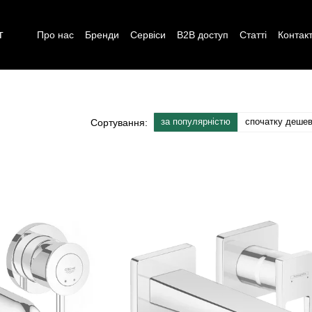
г
Про нас
Бренди
Сервіси
B2B доступ
Статті
Контак
за популярністю
спочатку деше
Сортування: