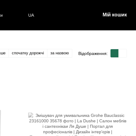
Мій кошик
ти
UA
вше
спочатку дорожчі
за назвою
Відображення: