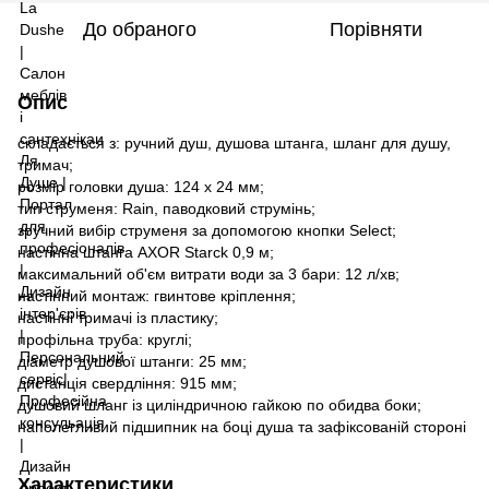
До обраного
Порівняти
Опис
складається з: ручний душ, душова штанга, шланг для душу,
тримач;
розмір головки душа: 124 x 24 мм;
тип струменя: Rain, паводковий струмінь;
зручний вибір струменя за допомогою кнопки Select;
настінна штанга AXOR Starck 0,9 м;
максимальний об'єм витрати води за 3 бари: 12 л/хв;
настінний монтаж: гвинтове кріплення;
настінні тримачі із пластику;
профільна труба: круглі;
діаметр душової штанги: 25 мм;
дистанція свердління: 915 мм;
душовий шланг із циліндричною гайкою по обидва боки;
наполегливий підшипник на боці душа та зафіксованій стороні
Характеристики