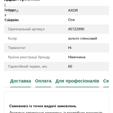
Бренд
AXOR
Серія
One
Оригінальний артикул
45722990
Колір
золото глянсовий
Термостат
Ні
Країна реєстрації бренду
Німеччина
Гарантійний термін, міс.
60
Доставка
Оплата
Для професіоналів
Сер
Самовивіз із точок видачі замовлень
Доступне отримання замовлень із роздрібних магазинів: