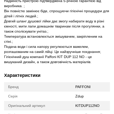
Надійність пристрою підтверджена 5-річною гарантією від
виробника. ;
Він повністю замінює біде, спрощуючи гігієнічні процедури для
дітей і літніх людей.;
Довгий шланг душової лійки дає змогу набирати воду в різні
ємності, мити лапи домашнім тваринам після прогулянки, а
також споліскувати унітаз.;
Температура встановлюється змішувачем, закріпленим на
стіні.;
Подача води і сила напору регулюються важелем,
розташованим на самій лійці. Це найзручніше поєднання;
Гігієнічний душ компанії Paffoni KIT DUP 112 NO - це
вишуканий дизайн, а також довговічність матеріалів.
Характеристики
Бренд
PAFFONI
Серія
Zdup
Оригінальний артикул
KITDUP112NO