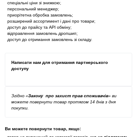
спеціальні ціни зі знижкою;
персональний менеджер;
приорітетна обробка замовлень;
розширений ассортимент і дані про товари;
доступ до прайсу та API обміну;
відправлення замовлень дропшип;
доступ до отримання замовлень зі складу.
Написати нам для отримання партнерського
доступу
Згідно
«
Закону про захист прав споживачів
»
ви
можете повернути товар протягом 14 днів з дня
покупки.
Ви можете повернути товар, якщо:
товар не включений до категорії товарів,
що не підлягають