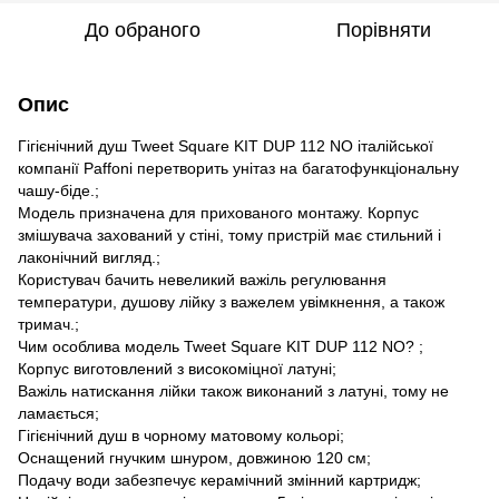
До обраного
Порівняти
Опис
Гігієнічний душ Tweet Square KIT DUP 112 NO італійської
компанії Paffoni перетворить унітаз на багатофункціональну
чашу-біде.;
Модель призначена для прихованого монтажу. Корпус
змішувача захований у стіні, тому пристрій має стильний і
лаконічний вигляд.;
Користувач бачить невеликий важіль регулювання
температури, душову лійку з важелем увімкнення, а також
тримач.;
Чим особлива модель Tweet Square KIT DUP 112 NO? ;
Корпус виготовлений з високоміцної латуні;
Важіль натискання лійки також виконаний з латуні, тому не
ламається;
Гігієнічний душ в чорному матовому кольорі;
Оснащений гнучким шнуром, довжиною 120 см;
Подачу води забезпечує керамічний змінний картридж;