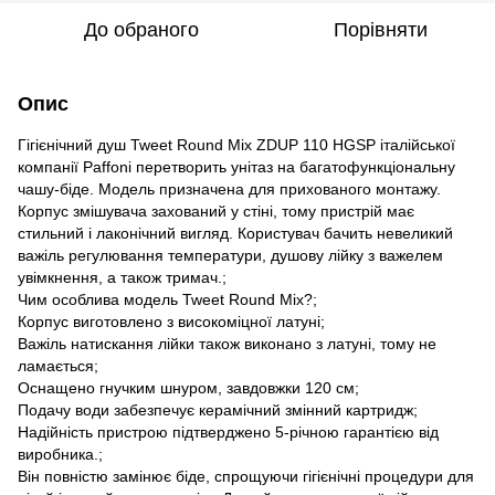
До обраного
Порівняти
Опис
Гігієнічний душ Tweet Round Mix ZDUP 110 HGSP італійської
компанії Paffoni перетворить унітаз на багатофункціональну
чашу-біде. Модель призначена для прихованого монтажу.
Корпус змішувача захований у стіні, тому пристрій має
стильний і лаконічний вигляд. Користувач бачить невеликий
важіль регулювання температури, душову лійку з важелем
увімкнення, а також тримач.;
Чим особлива модель Tweet Round Mix?;
Корпус виготовлено з високоміцної латуні;
Важіль натискання лійки також виконано з латуні, тому не
ламається;
Оснащено гнучким шнуром, завдовжки 120 см;
Подачу води забезпечує керамічний змінний картридж;
Надійність пристрою підтверджено 5-річною гарантією від
виробника.;
Він повністю замінює біде, спрощуючи гігієнічні процедури для