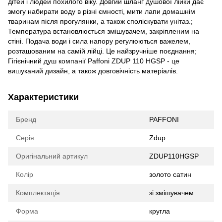
дітей і людей похилого віку. Довгий шланг душової лійки дає
змогу набирати воду в різні ємності, мити лапи домашнім
тваринам після прогулянки, а також споліскувати унітаз.;
Температура встановлюється змішувачем, закріпленим на
стіні. Подача води і сила напору регулюються важелем,
розташованим на самій лійці. Це найзручніше поєднання;
Гігієнічний душ компанії Paffoni ZDUP 110 HGSP - це
вишуканий дизайн, а також довговічність матеріалів.
Характеристики
Бренд
PAFFONI
Серія
Zdup
Оригінальний артикул
ZDUP110HGSP
Колір
золото сатин
Комплектація
зі змішувачем
Форма
кругла