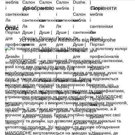
До обраного
Порівняти
Опис
Усі товари серії Addstoris від Hansgrohe
HANSGROHE – це провідний бренд німецької сантехніки,
який існує вже понад сто років. Компанія займається
виробництвом високоякісних змішувачів для ванни, кухні та
душу, а також душового обладнання. Бренд відрізняється
високою якістю продукції та екологічною безпекою, що
підтверджується численними нагородами та сертифікатами,
отриманими компанією за роки своєї роботи. HANSGROHE
випускає продукцію з використанням інноваційних технологій,
що робить її не тільки красивою та функціональною, а й
зручною у використанні. Бренд постійно вдосконалює свої
технології та дизайн, що дозволяє створювати унікальні та
неповторні продукти. Усі змішувачі та душове обладнання
HANSGROHE виготовляються на заводах у Німеччині, де