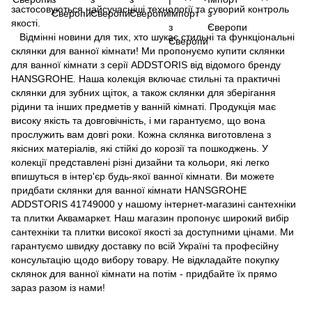
застосовуються найсучасніші технології та суворий контроль
якості.
Відмінні новини для тих, хто шукає стильні та функціональні
склянки для ванної кімнати! Ми пропонуємо купити склянки
для ванної кімнати з серії ADDSTORIS від відомого бренду
HANSGROHE. Наша колекція включає стильні та практичні
склянки для зубних щіток, а також склянки для зберігання
рідини та інших предметів у ванній кімнаті. Продукція має
високу якість та довговічність, і ми гарантуємо, що вона
прослужить вам довгі роки. Кожна склянка виготовлена з
якісних матеріалів, які стійкі до корозії та пошкоджень. У
колекції представлені різні дизайни та кольори, які легко
впишуться в інтер'єр будь-якої ванної кімнати. Ви можете
придбати склянки для ванної кімнати HANSGROHE
ADDSTORIS 41749000 у нашому інтернет-магазині сантехніки
та плитки Аквамаркет. Наш магазин пропонує широкий вибір
сантехніки та плитки високої якості за доступними цінами. Ми
гарантуємо швидку доставку по всій Україні та професійну
консультацію щодо вибору товару. Не відкладайте покупку
склянок для ванної кімнати на потім - придбайте їх прямо
зараз разом із нами!