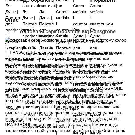
Опис
Усі товари серії Addstoris від Hansgrohe
HANSGROHE – це провідний бренд німецької сантехніки,
який існує вже понад сто років. Компанія займається
виробництвом високоякісних змішувачів для ванни, кухні та
душу, а також душового обладнання. Бренд відрізняється
високою якістю продукції та екологічною безпекою, що
підтверджується численними нагородами та сертифікатами,
отриманими компанією за роки своєї роботи. HANSGROHE
випускає продукцію з використанням інноваційних технологій,
що робить її не тільки красивою та функціональною, а й
зручною у використанні. Бренд постійно вдосконалює свої
технології та дизайн, що дозволяє створювати унікальні та
неповторні продукти. Усі змішувачі та душове обладнання
HANSGROHE виготовляються на заводах у Німеччині, де
застосовуються найсучасніші технології та суворий контроль