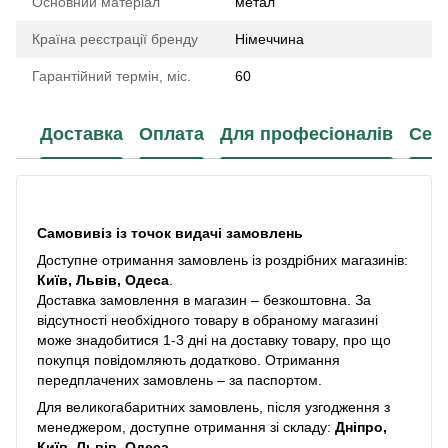
Основний матеріал
метал
Країна реєстрації бренду
Німеччина
Гарантійний термін, міс.
60
Доставка
Оплата
Для професіоналів
Сер
Самовивіз із точок видачі замовлень
Доступне отримання замовлень із роздрібних магазинів:
Київ, Львів, Одеса
.
Доставка замовлення в магазин – безкоштовна. За
відсутності необхідного товару в обраному магазині
може знадобитися 1-3 дні на доставку товару, про що
покупця повідомляють додатково. Отримання
передплачених замовлень – за паспортом.
Для великогабаритних замовлень, після узгодження з
менеджером, доступне отримання зі складу:
Дніпро,
Київ, Львів, Одеса
.