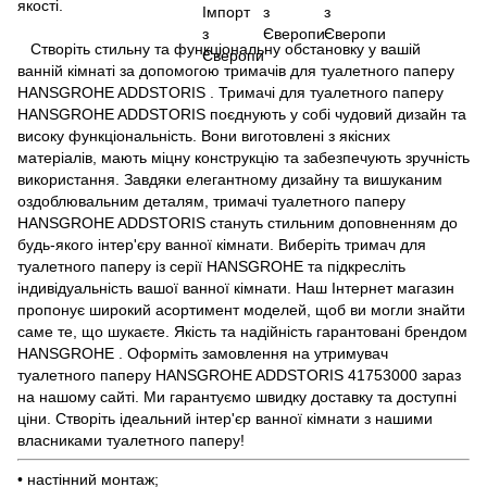
якості.
Створіть стильну та функціональну обстановку у вашій
ванній кімнаті за допомогою тримачів для туалетного паперу
HANSGROHE ADDSTORIS . Тримачі для туалетного паперу
HANSGROHE ADDSTORIS поєднують у собі чудовий дизайн та
високу функціональність. Вони виготовлені з якісних
матеріалів, мають міцну конструкцію та забезпечують зручність
використання. Завдяки елегантному дизайну та вишуканим
оздоблювальним деталям, тримачі туалетного паперу
HANSGROHE ADDSTORIS стануть стильним доповненням до
будь-якого інтер'єру ванної кімнати. Виберіть тримач для
туалетного паперу із серії HANSGROHE та підкресліть
індивідуальність вашої ванної кімнати. Наш Інтернет магазин
пропонує широкий асортимент моделей, щоб ви могли знайти
саме те, що шукаєте. Якість та надійність гарантовані брендом
HANSGROHE . Оформіть замовлення на утримувач
туалетного паперу HANSGROHE ADDSTORIS 41753000 зараз
на нашому сайті. Ми гарантуємо швидку доставку та доступні
ціни. Створіть ідеальний інтер'єр ванної кімнати з нашими
власниками туалетного паперу!
• настінний монтаж;