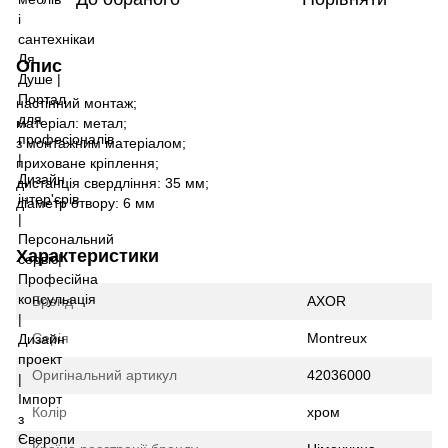
Опис
настінний монтаж;
матеріал: метал;
з монтажним матеріалом;
приховане кріплення;
дистанція свердління: 35 мм;
діаметр отвору: 6 мм
Характеристики
Бренд
AXOR
Серія
Montreux
Оригінальний артикул
42036000
Колір
хром