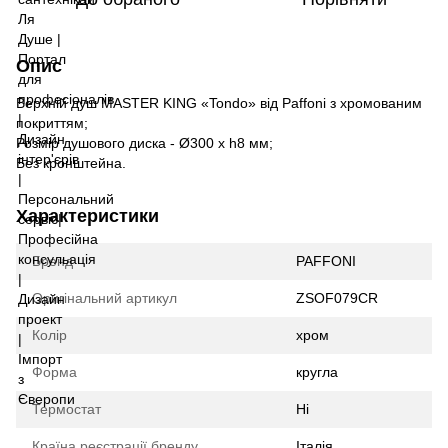
Опис
Верхній душ MASTER KING «Tondo» від Paffoni з хромованим
покриттям;
Розмір душового диска - Ø300 х h8 мм;
Без кронштейна.
Характеристики
Бренд
PAFFONI
Оригінальний артикул
ZSOF079CR
Колір
хром
Форма
кругла
Термостат
Ні
Країна реєстрації бренду
Італія