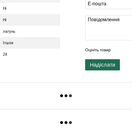
Ні
Ні
латунь
Італія
Оцініть товар
24
Надіслати