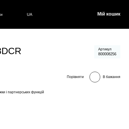
Мій кошик
ти
UA
68DCR
Артикул
800008256
Порівняти
В бажання
жки і партнерських функцій