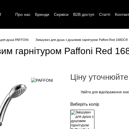
г
Про нас
Бренди
Сервіси
B2B доступ
Статті
Контак
 для душа PAFFONI
Змішувач для душа з душовим гарнітуром Paffoni Red 168DCR
им гарнітуром Paffoni Red 1
Ціну уточнюйте
Увійти для відображення зни
%
Виберіть колір