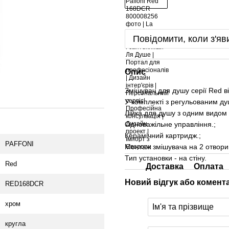
Повідомити, коли з'яв
Опис
Змішувач для душу серії Red ві
У комплекті з регульованим ду
Лійка для душу з одним видом 
Одноважільне управління.;
Керамічний картридж.;
PAFFONI
Монтаж змішувача на 2 отвори.
Тип установки - на стіну.
Red
Доставка
Оплата
Новий відгук або комент
RED168DCR
хром
кругла