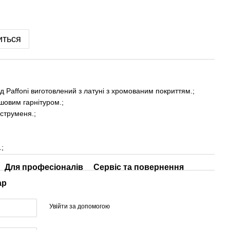
иться
д Paffoni виготовлений з латуні з хромованим покриттям.;
шовим гарнітуром.;
струменя.;
;
Для професіоналів
Сервіс та повернення
ар
Увійти за допомогою