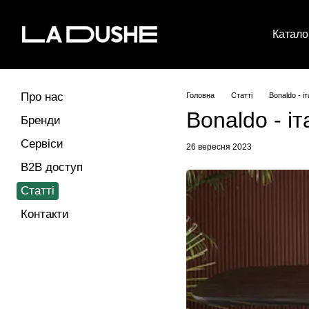
Перейти до основного контенту
Катало
Про нас
Головна
Статті
Bonaldo - і
Bonaldo - і
Бренди
Сервіси
26 вересня 2023
B2B доступ
Статті
Контакти