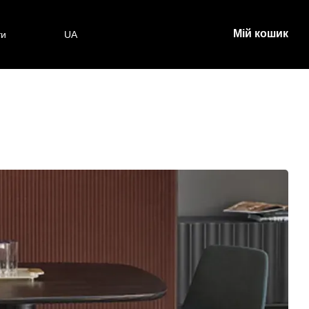
Мій кошик
ти
UA