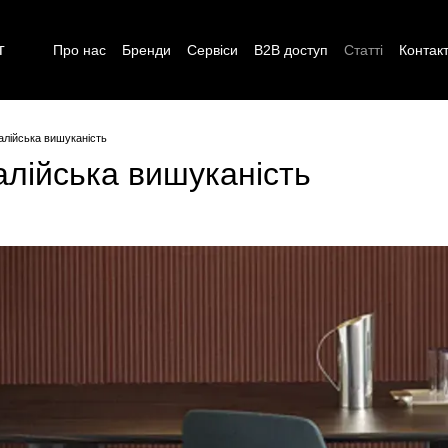
г
Про нас
Бренди
Сервіси
B2B доступ
Статті
Контак
талійська вишуканість
талійська вишуканість