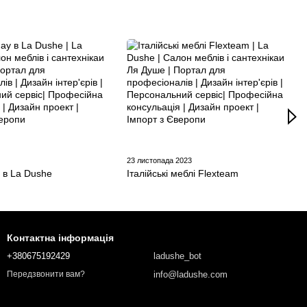
23 листопада 2023
y в La Dushe
Італійські меблі Flexteam
Контактна інформація
+380675192429
ladushe_bot
info@ladushe.com
Передзвонити вам?