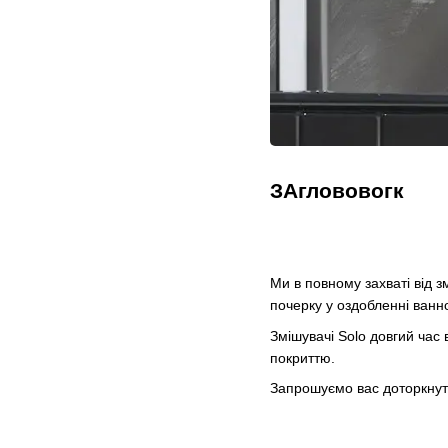
ЗАглововогк
Ми в повному захваті від з
почерку у оздобленні ванно
Змішувачі Solo довгий час 
покриттю.
Запрошуємо вас доторкнутис