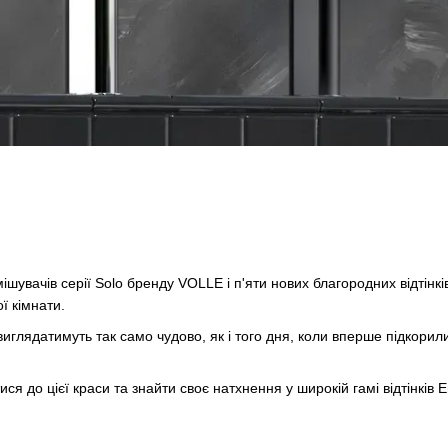
мішувачів серії Solo бренду VOLLE і п'яти нових благородних відтінк
ї кімнати.
виглядатимуть так само чудово, як і того дня, коли вперше підкори
я до цієї краси та знайти своє натхнення у широкій гамі відтінків